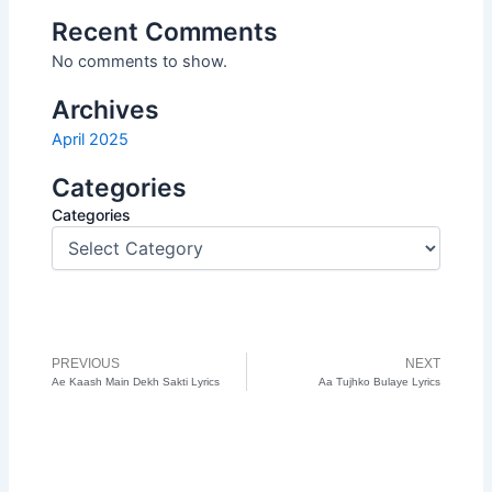
Recent Comments
No comments to show.
Archives
April 2025
Categories
Categories
PREVIOUS
NEXT
Prev
N
Ae Kaash Main Dekh Sakti Lyrics
Aa Tujhko Bulaye Lyrics