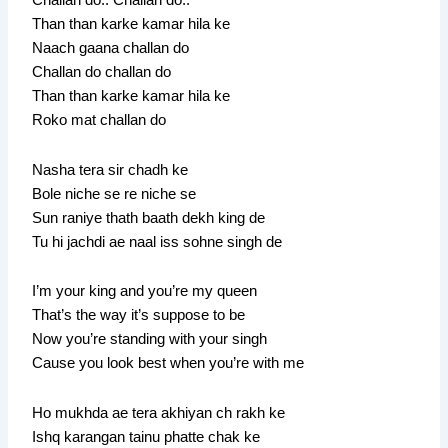
Challan do.. Challan do..
Than than karke kamar hila ke
Naach gaana challan do
Challan do challan do
Than than karke kamar hila ke
Roko mat challan do
Nasha tera sir chadh ke
Bole niche se re niche se
Sun raniye thath baath dekh king de
Tu hi jachdi ae naal iss sohne singh de
I’m your king and you’re my queen
That’s the way it’s suppose to be
Now you’re standing with your singh
Cause you look best when you’re with me
Ho mukhda ae tera akhiyan ch rakh ke
Ishq karangan tainu phatte chak ke