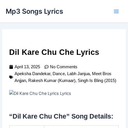
Skip
Main
Mp3 Songs Lyrics
to
Men
content
Dil Kare Chu Che Lyrics
April 13, 2025
No Comments
Apeksha Dandekar
,
Dance
,
Labh Janjua
,
Meet Bros
Anjjan
,
Rakesh Kumar (Kumaar)
,
Singh Is Bling (2015)
“Dil Kare Chu Che” Song Details: