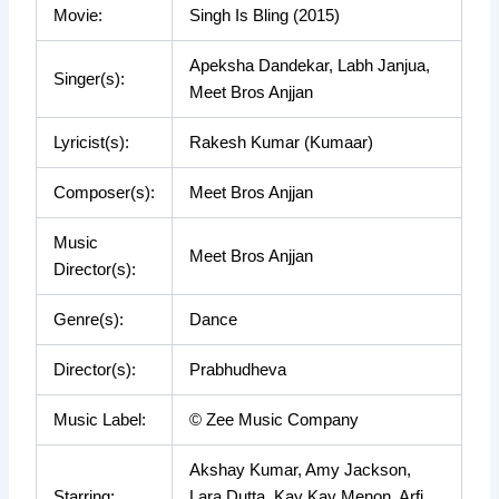
Movie:
Singh Is Bling (2015)
Apeksha Dandekar, Labh Janjua,
Singer(s):
Meet Bros Anjjan
Lyricist(s):
Rakesh Kumar (Kumaar)
Composer(s):
Meet Bros Anjjan
Music
Meet Bros Anjjan
Director(s):
Genre(s):
Dance
Director(s):
Prabhudheva
Music Label:
© Zee Music Company
Akshay Kumar, Amy Jackson,
Starring:
Lara Dutta, Kay Kay Menon, Arfi